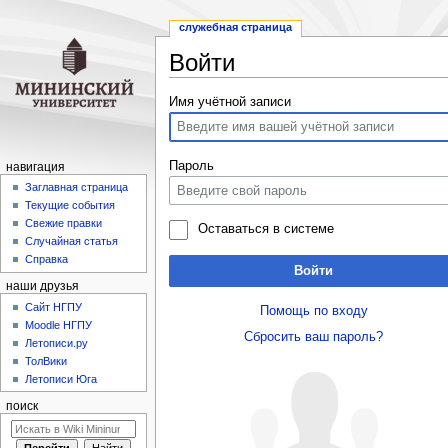
служебная страница
Войти
Перейти
Перейти
Имя учётной записи
к
к
навигации
поиску
Пароль
навигация
Заглавная страница
Текущие события
Свежие правки
Оставаться в системе
Случайная статья
Справка
Войти
наши друзья
Cайт НГПУ
Помощь по входу
Moodle НГПУ
Сбросить ваш пароль?
Летописи.ру
ТолВики
Летописи Юга
поиск