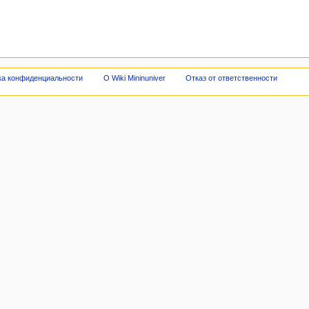
ка конфиденциальности
О Wiki Mininuniver
Отказ от ответственности