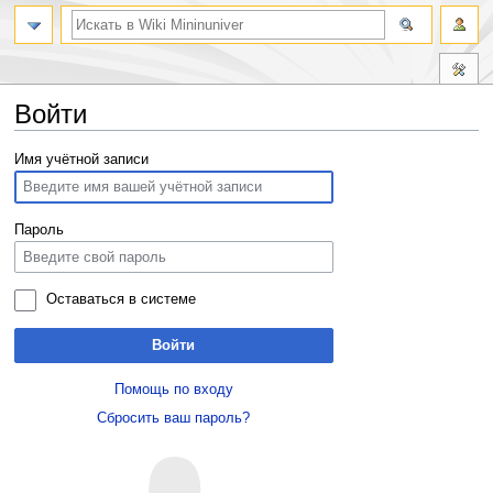
Войти
Перейти
Перейти
Имя учётной записи
к
к
навигации
поиску
Пароль
Оставаться в системе
Войти
Помощь по входу
Сбросить ваш пароль?