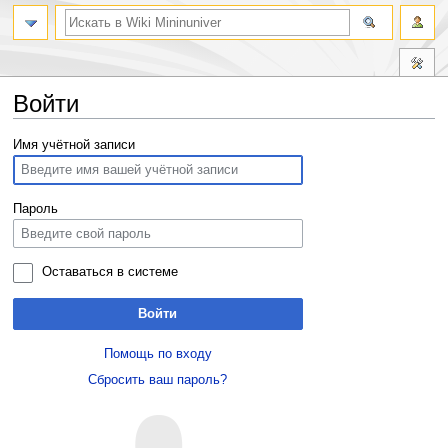
Войти
Перейти
Перейти
Имя учётной записи
к
к
навигации
поиску
Пароль
Оставаться в системе
Войти
Помощь по входу
Сбросить ваш пароль?