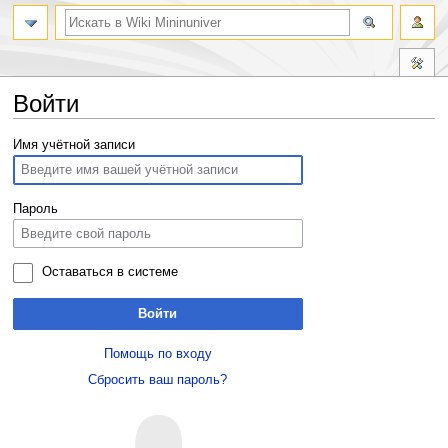
Войти
Перейти
Перейти
Имя учётной записи
к
к
навигации
поиску
Пароль
Оставаться в системе
Войти
Помощь по входу
Сбросить ваш пароль?