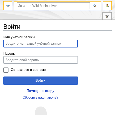
Войти
Перейти
Перейти
Имя учётной записи
к
к
навигации
поиску
Пароль
Оставаться в системе
Войти
Помощь по входу
Сбросить ваш пароль?