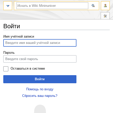
Войти
Перейти
Перейти
Имя учётной записи
к
к
навигации
поиску
Пароль
Оставаться в системе
Войти
Помощь по входу
Сбросить ваш пароль?