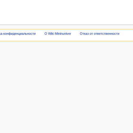
ка конфиденциальности
О Wiki Mininuniver
Отказ от ответственности