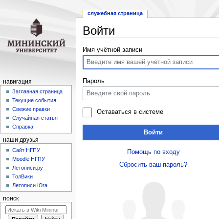
служебная страница
Войти
Перейти
Перейти
Имя учётной записи
к
к
навигации
поиску
Пароль
навигация
Заглавная страница
Текущие события
Свежие правки
Оставаться в системе
Случайная статья
Справка
Войти
наши друзья
Cайт НГПУ
Помощь по входу
Moodle НГПУ
Сбросить ваш пароль?
Летописи.ру
ТолВики
Летописи Юга
поиск