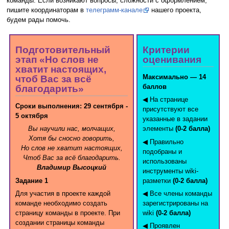
команды. Если возникают вопросы, сложности с оформлением,
пишите координаторам в
телеграмм-канале
нашего проекта,
будем рады помочь.
Подготовительный
Критерии
этап «Но слов не
оценивания
хватит настоящих,
Максимально — 14
чтоб Вас за всё
баллов
благодарить»
◀ На странице
Сроки выполнения: 29 сентября -
присутствуют все
5 октября
указанные в задании
Вы научили нас, молчащих,
элементы
(0-2 балла)
Хотя бы сносно говорить,
◀ Правильно
Но слов не хватит настоящих,
подобраны и
Чтоб Вас за всё благодарить.
использованы
Владимир Высоцкий
инструменты wiki-
Задание 1
разметки
(0-2 балла)
Для участия в проекте каждой
◀ Все члены команды
команде необходимо создать
зарегистрированы на
страницу команды в проекте. При
wiki
(0-2 балла)
создании страницы команды
◀ Проявлен