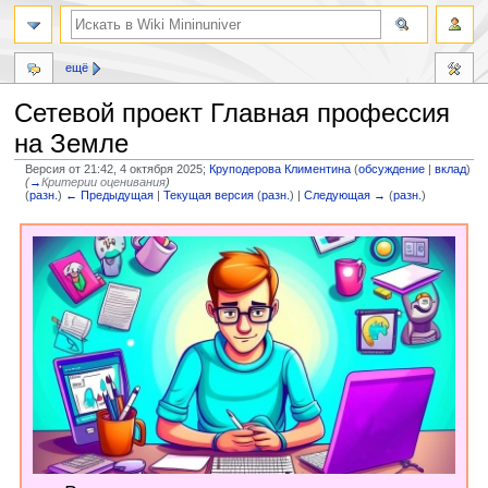
ещё
Сетевой проект Главная профессия
на Земле
Версия от 21:42, 4 октября 2025;
Круподерова Климентина
(
обсуждение
|
вклад
)
(
→
Критерии оценивания
)
(
разн.
)
← Предыдущая
|
Текущая версия
(
разн.
) |
Следующая →
(
разн.
)
Перейти
Перейти
к
к
навигации
поиску