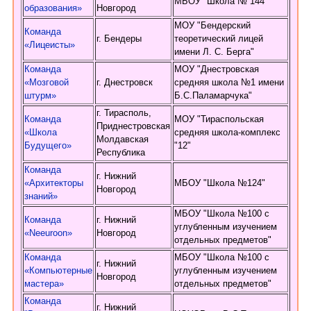
МБОУ "Школа № 144"
образования»
Новгород
МОУ "Бендерский
Команда
г. Бендеры
теоретический лицей
«Лицеисты»
имени Л. С. Берга"
Команда
МОУ "Днестровская
«Мозговой
г. Днестровск
средняя школа №1 имени
штурм»
Б.С.Паламарчука"
г. Тирасполь,
Команда
МОУ "Тираспольская
Приднестровская
«Школа
средняя школа-комплекс
Молдавская
Будущего»
"12"
Республика
Команда
г. Нижний
«Архитекторы
МБОУ "Школа №124"
Новгород
знаний»
МБОУ "Школа №100 с
Команда
г. Нижний
углубленным изучением
«Neeuroon»
Новгород
отдельных предметов"
Команда
МБОУ "Школа №100 с
г. Нижний
«Компьютерные
углубленным изучением
Новгород
мастера»
отдельных предметов"
Команда
г. Нижний