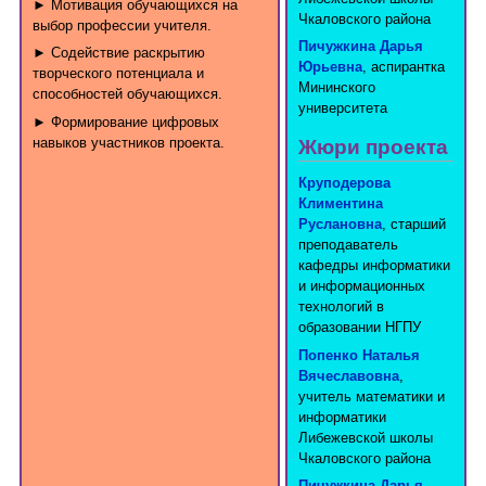
► Мотивация обучающихся на
Чкаловского района
выбор профессии учителя.
Пичужкина Дарья
► Содействие раскрытию
Юрьевна
, аспирантка
творческого потенциала и
Мининского
способностей обучающихся.
университета
► Формирование цифровых
навыков участников проекта.
Жюри проекта
Круподерова
Климентина
Руслановна
, старший
преподаватель
кафедры информатики
и информационных
технологий в
образовании НГПУ
Попенко Наталья
Вячеславовна
,
учитель математики и
информатики
Либежевской школы
Чкаловского района