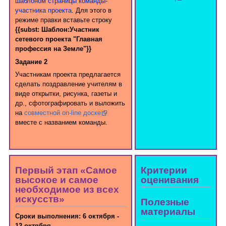
шаблоном страницы команды-
участника проекта
. Для этого в
режиме правки вставьте строку
{{subst: Шаблон:Участник
сетевого проекта "Главная
профессия на Земле"}}
Задание 2
Участникам проекта предлагается
сделать поздравление учителям в
виде открытки, рисунка, газеты и
др., сфотографировать и выложить
на
совместной on-line доске
вместе с названием команды.
Первый этап «Cамое
Критерии
высокое и самое
оценивания
необходимое из всех
искусств»
Полезные
материалы
Сроки выполнения: 6 октября -
12 октября