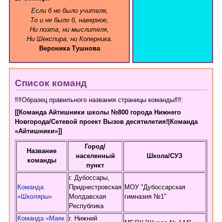
Если б не было учителя,
То и не было б, наверное,
Ни поэта, ни мыслителя,
Ни Шекспира, ни Коперника.
Вероника Тушнова
Список команд
‼‼Образец правильного названия страницы команды‼‼:
[[Команда Айтишники школы №800 города Нижнего
Новгорода/Сетевой проект Вызов десятилетия!|Команда
«Айтишники»]]
Город/
Название
населенный
Школа/CУЗ
команды
пункт
г. Дубоссары,
Команда
Приднестровская
МОУ "Дубоссарская
«Школяры»
Молдавская
гимназия №1"
Республика
Команда «Маяк
г. Нижний