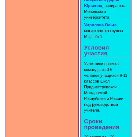
Пичужкина Дарья
Юрьевна
, аспирантка
Мининского
университета
Умрилова Ольга
,
магистрантка группы
МЦП-25-1
Условия
участия
Участники проекта:
команды из 3-6
человек учащихся 9-11
классов школ
Приднестровской
Молдавской
Республики и России
под руководством
учителя.
Сроки
проведения