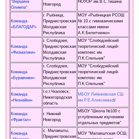
"Вершина
НОУОР им.В.С.Тишина
Новгород
Олимпа"
г. Рыбница,
МОУ «Рыбницкая РСОШ
Команда
Приднестровская
№ 10 с гимназическими
«БЛАГОДАР»
Молдавская
классами имени
Республика
А.К.Белитченко»
г. Слободзея,
МОУ "Слободзейский
Команда
Приднестровская
теоретический лицей-
«Физматики»
Молдавская
комплекс им.
Республика
П.К.Спельник"
г. Слободзея,
МОУ "Слободзейский
Команда
Приднестровская
теоретический лицей-
«Буравчики»
Молдавская
комплекс им.
Республика
П.К.Спельник"
г.о.г.Чкаловск,
Команда
МБОУ Либежевская СШ
Нижегородская
«Незнайки»
им.Р.Е.Алексеева
область
МБОУ "Школа №100 с
Команда
г. Нижний
углубленным изучением
«Фрактал»
Новгород
отдельных предметов"
с. Малаешты,
Команда
МОУ "Малаештская ОСШ,
Приднестровская