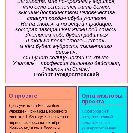
Вы знаете, мне по-прежнему верится,
что если останется жить Земля,
высшим достоинством человечества
станут когда-нибудь учителя!
Не на словах, а по вещей традиции,
которая завтрашней жизни под стать.
Учителем надо будет родиться
и только после этого – стать.
В нём будет мудрость талантливо-
дерзкая,
Он будет солнце нести на крыле.
Учитель – профессия дальнего действия,
Главная на Земле!
Роберт Рождественский
О проекте
Организаторы
проекта
День учителя в России был
учрежден Приказом Верховного
Нижегородский
совета в 1965 году и назначен на
государственный
первое воскресенье октября.
педагогический
Именно эту дату в России и
университет имени