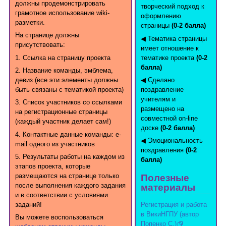
должны продемонстрировать
творческий подход к
грамотное использование wiki-
оформлению
разметки.
страницы
(0-2 балла)
На странице должны
◀ Тематика страницы
присутствовать:
имеет отношение к
1. Ссылка на страницу проекта
тематике проекта
(0-2
балла)
2. Название команды, эмблема,
девиз (все эти элементы должны
◀ Сделано
быть связаны с тематикой проекта)
поздравление
учителям и
3. Список участников со ссылками
размещено на
на регистрационные страницы
совместной on-line
(каждый участник делает сам!)
доске
(0-2 балла)
4. Контактные данные команды: e-
◀ Эмоциональность
mail одного из участников
поздравления
(0-2
5. Результаты работы на каждом из
балла)
этапов проекта, которые
размещаются на странице только
Полезные
после выполнения каждого задания
материалы
и в соответствии с условиями
Регистрация и работа
заданий!
в ВикиНГПУ (автор
Вы можете воспользоваться
Попенко С.)