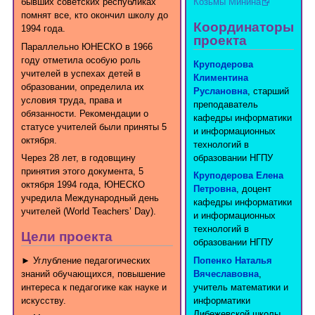
бывших советских республиках
Козьмы Минина
помнят все, кто окончил школу до
Координаторы
1994 года.
проекта
Параллельно ЮНЕСКО в 1966
году отметила особую роль
Круподерова
учителей в успехах детей в
Климентина
образовании, определила их
Руслановна
, старший
условия труда, права и
преподаватель
обязанности. Рекомендации о
кафедры информатики
статусе учителей были приняты 5
и информационных
октября.
технологий в
образовании НГПУ
Через 28 лет, в годовщину
принятия этого документа, 5
Круподерова Елена
октября 1994 года, ЮНЕСКО
Петровна
, доцент
учредила Международный день
кафедры информатики
учителей (World Teachers’ Day).
и информационных
технологий в
Цели проекта
образовании НГПУ
► Углубление педагогических
Попенко Наталья
знаний обучающихся, повышение
Вячеславовна
,
интереса к педагогике как науке и
учитель математики и
искусству.
информатики
Либежевской школы