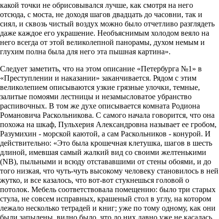
какой точки не обрисовывался лучше, как смотря на него
отсюда, с моста, не доходя шагов двадцать до часовни, так и
сиял, и сквозь чистый воздух можно было отчетливо разглядеть
даже каждое его украшение. Необъяснимым холодом веяло на
него всегда от этой великолепной панорамы, духом немым и
глухим полна была для него эта пышная картина».
Следует заметить, что на этом описание «Петербурга №1» в
«Преступлении и наказании» заканчивается. Рядом с этим
великолепием описываются узкие грязные улочки, темные,
залитые помоями лестницы и незамысловатое убранство
распивочных. В том же духе описывается комната Родиона
Романовича Раскольникова. С самого начала говорится, что она
похожа на шкаф, Пульхерия Александровна называет ее гробом,
Разумихин - морской каютой, а сам Раскольников - конурой. И
действительно: «Это была крошечная клетушка, шагов в шесть
длиной, имевшая самый жалкий вид со своими желтенькими
(NB), пыльными и всюду отстававшими от стены обоями, и до
того низкая, что чуть-чуть высокому человеку становилось в ней
жутко, и все казалось, что вот-вот стукнешься головой о
потолок. Мебель соответствовала помещению: было три старых
стула, не совсем исправных, крашеный стол в углу, на котором
лежало несколько тетрадей и книг; уже по тому одному, как они
были запылены, видно было, что до них давно уже не касалась