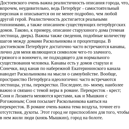
Достоевского очень важна реалистичность описания города, что,
впрочем, неудивительно, ведь Петербург - самостоятельный
персонаж и описывается он не менее подробно, чем любой
другой герой. Реалистичность достигается реальными
топонимами, а также описанием существующих петербургских
домов. Таково, к примеру, описание старухиного дома (темная
лестница, дверь). Важны также сведения, подобные количеству
шагов между домами Раскольникова и процентщицы. В
достоевском Петербурге достаточно часто встречаются канавы,
лично для меня являющиеся символом чего-то злачного,
грязного и вонючего, не подходящего для нормального
существования человека. Канавы есть у домов старухи и
Сонечки, вид канав по набережной Екатерининского канала
наводит Раскольникова на мысли о самоубийстве. Вообще,
пространство Петербурга идеологично: часто встречаются
лестницы, углы, перекрестки. Последнее, по- моему, наиболее
важно и связано с темой веры в романе. Перекресток - крест;
Соня и Лизавета меняются крестами, как и Мышкин с
Рогожиным; Соня посылает Раскольникова каяться на
перекресток. В романе очень важна тема воздуха, точнее его
отсутствия, духоты. Этот город не приспособлен для того, чтобы
в нем жили люди (князь Мышкин), город на болоте.