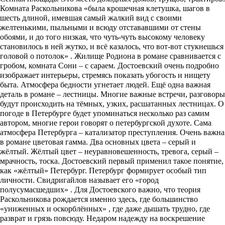
Комната Раскольникова «была крошечная клетушка, шагов в
шесть длиной, имевшая самый жалкий вид с своими
желтенькими, пыльными и всюду отстававшими от стены
обоями, и до того низкая, что чуть-чуть высокому человеку
становилось в ней жутко, и всё казалось, что вот-вот стукнешься
головой о потолок» . Жилище Родиона в романе сравнивается с
гробом, комната Сони – с сараем. Достоевский очень подробно
изображает интерьеры, стремясь показать убогость и нищету
быта. Атмосфера бедности угнетает людей. Ещё одна важная
деталь в романе – лестницы. Многие важные встречи, разговоры
будут происходить на тёмных, узких, расшатанных лестницах. О
погоде в Петербурге будет упоминаться несколько раз самим
автором, многие герои говорят о петербургской духоте. Сама
атмосфера Петербурга – катализатор преступления. Очень важна
в романе цветовая гамма. Два основных цвета – серый и
жёлтый. Жёлтый цвет – неуравновешенность, тревога, серый –
мрачность, тоска. Достоевский первый применил такое понятие,
как «жёлтый» Петербург. Петербург формирует особый тип
личности. Свидригайлов называет его «город
полусумасшедших» . Для Достоевского важно, что теория
Раскольникова рождается именно здесь, где большинство
«униженных и оскорблённых» , где даже дышать трудно, где
разврат и грязь повсюду. Недаром надежду на воскрешение