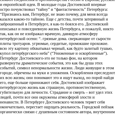
и европейской идеи. В молодые годы Достоевский впервые
остро почувствовал “тайну” и “фантастичность” Петербурга:
“Признаюсь вам, Петербург, не знаю почему, для меня всегда
казался какою-то тайною. Еще с детства, почти затерянный и
заброшенный в Петербурге, я как-то боялся его. Достоевский
описывал и повседневную жизнь Петербурга, и пожалуй, никто
так, как он не изображал мрачную, давящую атмосферу
петербургской осени: “. грязные дома. сверкающие от сырости
плиты тротуаров. угрюмые, сердитые, промокшие прохожие.
всю эту картину обхватывал черный, как будто залитый тушью,
купол петербургского неба” (“Униженные и оскорбленные”).
Петербург Достоевского-это не только фон, на котором
развернуты драматические события, это как бы душа этих
событий, символ ненормальности жизни. Люди живущие в этом
городе, обречены на муки и унижения. Оскорбления преследуют
их всю жизнь; они понимают это и ищут выход, но порой найдя
его, еще больше принижают себя. Достоевский изображает
петербургскую жизнь как страшную, противоестественную,
губительную для личности. Страдание и смерть – вот удел этих
людей, почти все они окружены атмосферой злости и
ненависти. В Петербурге Достоевского человек теряет себя
окончательно, перестает ощущать реальность. Городской пейзаж
органически связан с душевным состоянием автора, внутренним