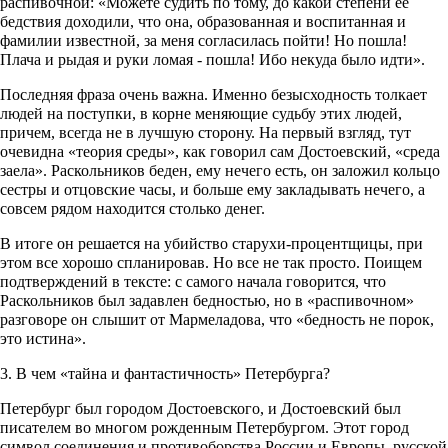
распивочной: «Можете судить по тому, до какой степени ее
бедствия доходили, что она, образованная и воспитанная и
фамилии известной, за меня согласилась пойти! Но пошла!
Плача и рыдая и руки ломая - пошла! Ибо некуда было идти».
Последняя фраза очень важна. Именно безысходность толкает
людей на поступки, в корне меняющие судьбу этих людей,
причем, всегда не в лучшую сторону. На первый взгляд, тут
очевидна «теория среды», как говорил сам Достоевский, «среда
заела». Раскольников беден, ему нечего есть, он заложил кольцо
сестры и отцовские часы, и больше ему закладывать нечего, а
совсем рядом находится столько денег.
В итоге он решается на убийство старухи-процентщицы, при
этом все хорошо спланировав. Но все не так просто. Поищем
подтверждений в тексте: с самого начала говорится, что
Раскольников был задавлен бедностью, но в «распивочном»
разговоре он слышит от Мармеладова, что «бедность не порок,
это истина».
3. В чем «тайна и фантастичность» Петербурга?
Петербург был городом Достоевского, и Достоевский был
писателем во многом рожденным Петербургом. Этот город
символ соединения и противоборства России и Европы, русской