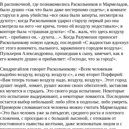
В распивочной, где познакомились Раскольников и Мармеладов,
было душно «так что было даже нестерпимо сидеть»; в комнате
старухи в день убийства «все окна были заперты, несмотря на
духоту»; когда Раскольников ударил старуху первый раз она
смотрела на него «не крича, точно ей воздуху недоставало»; в
конторе была «страшная духота»: «Гм.. жаль, что здесь воздуху
нет, - прибавил он, - духота…». Когда Разумихин приносит
Раскольникову новую одежду, последний «С жадностью вдохнул
от этого вонючего, пыльного, зараженного городом воздуха»;
Пульхерия Александровна, пришедшая к сыну, замечает, как в
его комнате душно и прибавляет: «Господи, что за город!».
Свидригайлов говорит Раскольникову: «Всем человекам
надобно воздуху, воздуху, воздуху-с», а ему вторит Порфирий:
«Вам теперь только воздуху надо, воздуху, воздуху». Этот город
душит людей, ломает, рушит жизни своих обитателей, заставляя
их мучится и страдать. Это своего рода испытание. Некоторые
это испытание выдерживают, а некоторые ломаются. Последним
остается выбор небольшой: либо уйти в подполье, либо умереть.
Примером сломавшегося человека можно считать Мармеладова:
«Это был человек уже за пятьдесят, среднего роста и плотного
сложения, с проседью и с большой лысиной, с отекшим от
постоянного пьянства желтыми, даже зеленоватым лицом и с