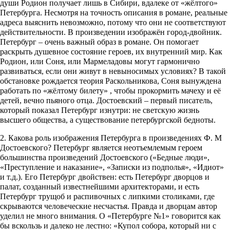
души Родион получает лишь в Сибири, вдалеке от «жёлтого»
Петербурга. Несмотря на точность описания в романе, реальные
адреса выяснить невозможно, потому что они не соответствуют
действительности. В произведении изображён город-двойник.
Петербург – очень важный образ в романе. Он помогает
раскрыть душевное состояние героев, их внутренний мир. Как
Родион, или Соня, или Мармеладовы могут гармонично
развиваться, если они живут в невыносимых условиях? В такой
обстановке рождается теория Раскольникова, Соня вынуждена
работать по «жёлтому билету» , чтобы прокормить мачеху и её
детей, вечно пьяного отца. Достоевский – первый писатель,
который показал Петербург изнутри: не светскую жизнь
высшего общества, а существование петербургской бедноты.
2. Какова роль изображения Петербурга в произведениях Ф. М
Достоевского? Петербург является неотъемлемым героем
большинства произведений Достоевского («Бедные люди»,
«Преступление и наказание», «Записки из подполья», «Идиот»
и т.д.). Его Петербург двойствен: есть Петербург дворцов и
палат, созданный известнейшими архитекторами, и есть
Петербург трущоб и распивочных с липкими столиками, где
скрываются человеческие несчастья. Правда и дворцам автор
уделил не много внимания. О «Петербурге №1» говорится как
бы вскользь и далеко не лестно: «Купол собора, который ни с