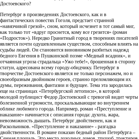
Достоевского?
Петербург в произведениях Достоевского, как и в
фантастических повестях Гоголя, предстает странной
«навязчивой грезой», сном, который исчезнет в тот самый миг,
как только тот «вдруг проснется, кому все грезится» (роман
«Подросток»). Нередко Гранитный город в творениях писателей
является почти одушевленным существом, способным влиять на
судьбы людей. Он становится виновником разбитых надежд
бедного Евгения в Пушкинской поэме «Медный всадник», и
отчаянная угроза страдальца «Ужо тебе!», брошенная в сторону
статуи, адресована всему городу-обидчику. Петербург в
творчестве Достоевского является не только персонажем, но и
своеобразным двойником героев, странно преломляющим их
думы, переживания, фантазии и будущее. Тема эта зародилась
еще на страницах «Петербургской летописи», в которой
молодой публицист Федор Достоевский с тревогой видит черты
болезненной угрюмости, проскальзывающие во внутреннем
облике любимого города. Например, роман «Преступление и
наказание» начинается с описания города: духота, жара,
невозможность дышать. Петербург двойственен, как и
Раскольников. «Преступление и наказание» - разгадка
двойственности. В романе показан бедный район Петербурга –
Сенная площадь. Это место доходных домов, трущоб, трактиров.