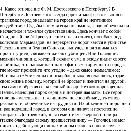
4. Какое отношение Ф. М. Достоевского к Петербургу? В
Петербурге Достоевского всегда царит атмосфера отчаяния и
трагизма: город оказывает на героев крайне негативное
воздействие. Судьбы в нем всегда поломаны, люди обречены на
несчастное и тяжелое существование. Здесь кончает с собой
Свидригайлов («Преступление и наказание»), погибает под
колесами Мармеладов, на перекрестье дорог кается в убийстве
Раскольников и бедная Сонечка, вынужденная заниматься
проституцией, связывает жизнь с убийцей. Или Голядкин,
мелкий чиновник, который сходит с ума и всюду видит своего
двойника, что напоминает нам о фантасмагоричности города,
где может произойти что угодно – даже самое немыслимое;
Наташа из «Униженных и оскорбленных», венчавшись, отдает
свою жизнь подлецу, который ее бросает и женится на другой,
тем самым обрекая ее на вечный позор. Незаконнорожденная
Нелли, имеющая порок сердца и потерявшая мать. Все герои –
сплошь «маленькие» и «лишние», не способные дать отпор
реальности, обреченные на трудности. Их объединяет порочный
и равнодушный город, в котором они живут и постепенно
умирают. Достоевский, зная семиотику северной столицы
(также благодаря своему предшественнику — Гоголю), не мог
писать о действующих лицах в ином стиле: в нашем случае