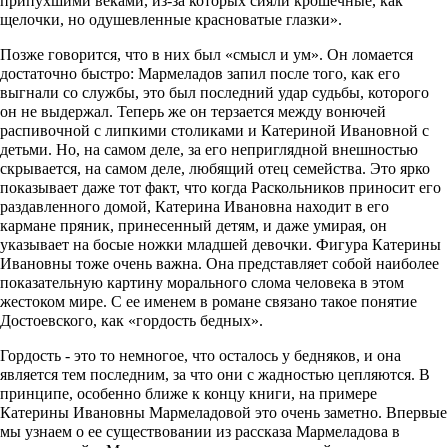
припухшими веками, из-за которых сияли крошечные, как
щелочки, но одушевленные красноватые глазки».
Позже говорится, что в них был «смысл и ум». Он ломается
достаточно быстро: Мармеладов запил после того, как его
выгнали со службы, это был последний удар судьбы, которого
он не выдержал. Теперь же он терзается между вонючей
распивочной с липкими столиками и Катериной Ивановной с
детьми. Но, на самом деле, за его неприглядной внешностью
скрывается, на самом деле, любящий отец семейства. Это ярко
показывает даже тот факт, что когда Раскольников приносит его
раздавленного домой, Катерина Ивановна находит в его
кармане пряник, принесенный детям, и даже умирая, он
указывает на босые ножки младшей девочки. Фигура Катерины
Ивановны тоже очень важна. Она представляет собой наиболее
показательную картину морального слома человека в этом
жестоком мире. С ее именем в романе связано такое понятие
Достоевского, как «гордость бедных».
Гордость - это то немногое, что осталось у бедняков, и она
является тем последним, за что они с жадностью цепляются. В
принципе, особенно ближе к концу книги, на примере
Катерины Ивановны Мармеладовой это очень заметно. Впервые
мы узнаем о ее существовании из рассказа Мармеладова в