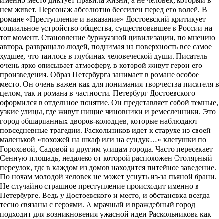
именно место диктует правила жизни, а не человек, который в
нем живет. Персонаж абсолютно бессилен перед его волей. В
романе «Преступление и наказание» Достоевский критикует
социальное устройство общества, существовавшее в России на
тот момент. Становление буржуазной цивилизации, по мнению
автора, развращало людей, поднимая на поверхность все самое
худшее, что таилось в глубинах человеческой души. Писатель
очень ярко описывает атмосферу, в которой живут герои его
произведения. Образ Петербурга занимает в романе особое
место. Он очень важен как для понимания творчества писателя в
целом, так и романа в частности. Петербург Достоевского
оформился в отдельное понятие. Он представляет собой темные,
узкие улицы, где живут нищие чиновники и ремесленники. Это
город обшарпанных дворов-колодцев, которые наблюдают
повседневные трагедии. Раскольников идет к старухе из своей
маленькой «похожей на шкаф или на сундук…» клетушки по
Гороховой, Садовой и другим улицам города. Часто пересекает
Сенную площадь, недалеко от которой расположен Столярный
переулок, где в каждом из домов находится питейное заведение.
По ночам молодой человек не может уснуть из-за пьяной брани.
Не случайно страшное преступление происходит именно в
Петербурге. Ведь у Достоевского и место, и обстановка всегда
тесно связаны с героями. А мрачный и враждебный город
подходит для возникновения ужасной идеи Раскольникова как