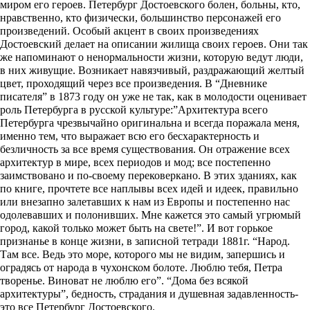
миром его героев. Петербург Достоевского болен, больны, кто,
нравственно, кто физически, большинство персонажей его
произведений. Особый акцент в своих произведениях
Достоевский делает на описании жилища своих героев. Они так
же напоминают о ненормальности жизни, которую ведут люди,
в них живущие. Возникает навязчивый, раздражающий желтый
цвет, проходящий через все произведения. В “Дневнике
писателя” в 1873 году он уже не так, как в молодости оценивает
роль Петербурга в русской культуре:”Архитектура всего
Петербурга чрезвычайно оригинальна и всегда поражала меня,
именно тем, что выражает всю его бесхарактерность и
безличность за все время существования. Он отражение всех
архитектур в мире, всех периодов и мод; все постепенно
заимствовано и по-своему перековеркано. В этих зданиях, как
по книге, прочтете все наплывы всех идей и идеек, правильно
или внезапно залетавших к нам из Европы и постепенно нас
одолевавших и полонивших. Мне кажется это самый угрюмый
город, какой только может быть на свете!”. И вот горькое
признанье в конце жизни, в записной тетради 1881г. “Народ.
Там все. Ведь это море, которого мы не видим, запершись и
оградясь от народа в чухонском болоте. Люблю тебя, Петра
творенье. Виноват не люблю его”. “Дома без всякой
архитектуры”, бедность, страдания и душевная задавленность-
это все Петербург Достоевского.