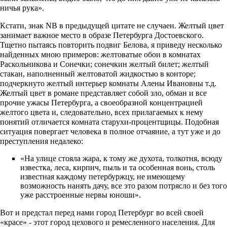
ничья рука».
Кстати, знак NB в предыдущей цитате не случаен. Желтый цвет
занимает важное место в образе Петербурга Достоевского.
Тщетно пытаясь повторить подвиг Белова, я приведу несколько
найденных мною примеров: желтоватые обои в комнатах
Раскольникова и Сонечки; сонечкин желтый билет; желтый
стакан, наполненный желтоватой жидкостью в конторе;
подчеркнуто желтый интерьер комнаты Алены Ивановны т.д.
Желтый цвет в романе представляет собой зло, обман и все
прочие ужасы Петербурга, а своеобразной концентрацией
желтого цвета и, следовательно, всех прилагаемых к нему
понятий отличается комната старухи-процентщицы. Подобная
ситуация повергает человека в полное отчаяние, а тут уже и до
преступления недалеко:
«На улице стояла жара, к тому же духота, толкотня, всюду
известка, леса, кирпич, пыль и та особенная вонь, столь
известная каждому петербуржцу, не имеющему
возможность нанять дачу, все это разом потрясло и без того
уже расстроенные нервы юноши».
Вот и предстал перед нами город Петербург во всей своей
«красе» - этот город цехового и ремесленного населения. Для