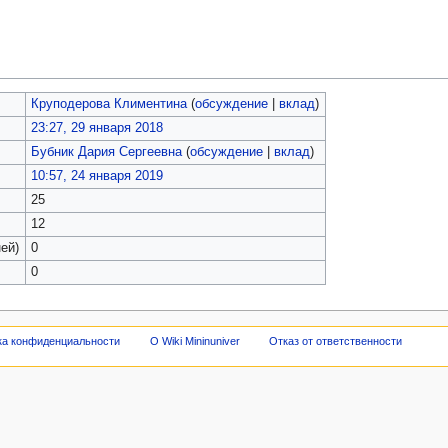
Круподерова Климентина
(
обсуждение
|
вклад
)
23:27, 29 января 2018
Бубник Дария Сергеевна
(
обсуждение
|
вклад
)
10:57, 24 января 2019
25
12
ей)
0
0
ка конфиденциальности
О Wiki Mininuniver
Отказ от ответственности