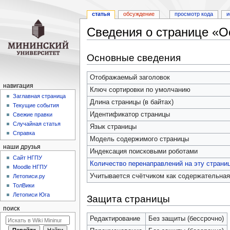
статья
обсуждение
просмотр кода
и
Сведения о странице «О
Перейти
Перейти
Основные сведения
к
к
навигации
поиску
Отображаемый заголовок
навигация
Ключ сортировки по умолчанию
Заглавная страница
Длина страницы (в байтах)
Текущие события
Идентификатор страницы
Свежие правки
Случайная статья
Язык страницы
Справка
Модель содержимого страницы
наши друзья
Индексация поисковыми роботами
Cайт НГПУ
Количество перенаправлений на эту страни
Moodle НГПУ
Учитывается счётчиком как содержательная
Летописи.ру
ТолВики
Летописи Юга
Защита страницы
поиск
Редактирование
Без защиты (бессрочно)