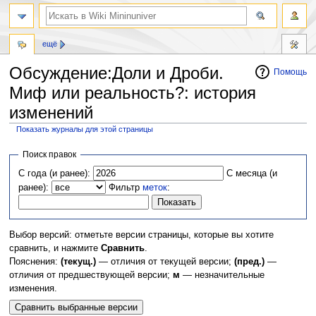
ещё
Обсуждение:Доли и Дроби.
Помощь
Миф или реальность?: история
изменений
Показать журналы для этой страницы
Перейти
Перейти
Поиск правок
к
к
С года (и ранее):
С месяца (и
навигации
поиску
ранее):
Фильтр
меток
:
Выбор версий: отметьте версии страницы, которые вы хотите
сравнить, и нажмите
Сравнить
.
Пояснения:
(текущ.)
— отличия от текущей версии;
(пред.)
—
отличия от предшествующей версии;
м
— незначительные
изменения.