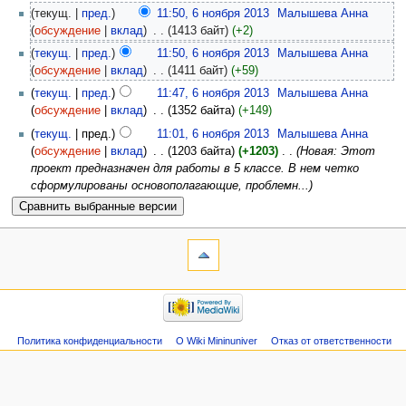
(текущ. |
пред.
)
11:50, 6 ноября 2013
‎
Малышева Анна
(
обсуждение
|
вклад
)
‎
. .
(1413 байт)
(+2)
(
текущ.
|
пред.
)
11:50, 6 ноября 2013
‎
Малышева Анна
(
обсуждение
|
вклад
)
‎
. .
(1411 байт)
(+59)
(
текущ.
|
пред.
)
11:47, 6 ноября 2013
‎
Малышева Анна
(
обсуждение
|
вклад
)
‎
. .
(1352 байта)
(+149)
(
текущ.
| пред.)
11:01, 6 ноября 2013
‎
Малышева Анна
(
обсуждение
|
вклад
)
‎
. .
(1203 байта)
(+1203)
‎
. .
(Новая: Этот
проект предназначен для работы в 5 классе. В нем четко
сформулированы основополагающие, проблемн...)
Политика конфиденциальности
О Wiki Mininuniver
Отказ от ответственности