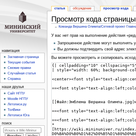
статья
обсуждение
просмотр кода
Просмотр кода страницы
←
Команда Вершина Олимпа/Сетевой проект Главн
Перейти
Перейти
У вас нет прав на выполнение действия «ре
к
к
Запрошенное действие могут выполнять у
навигации
поиску
Вы должны подтвердить свой адрес элект
навигация
Заглавная страница
Вы можете просмотреть и скопировать исход
Текущие события
Свежие правки
Случайная статья
Справка
наши друзья
Cайт НГПУ
Moodle НГПУ
Летописи.ру
ТолВики
Летописи Юга
поиск