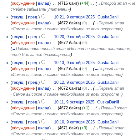
(
обсуждение
|
вклад
)
‎
. .
(4716 байт)
(+44)
‎
. .
(
→
Второй этап «Не
смейте забывать учителей!»
)
(
текущ.
|
пред.
)
10:21, 9 октября 2025
‎
GuskaDaniil
(
обсуждение
|
вклад
)
‎
. .
(4672 байта)
(0)
‎
. .
(
→
Первый этап
«Самое высокое и самое необходимое из всех искусств»
)
(
текущ.
|
пред.
)
10:20, 9 октября 2025
‎
GuskaDaniil
(
обсуждение
|
вклад
)
‎
. .
(4672 байта)
(0)
‎
. .
(
→
Подготовительный этап «Но слов не хватит настоящих,
чтоб Вас за всё благодарить»
)
(
текущ.
|
пред.
)
10:13, 9 октября 2025
‎
GuskaDaniil
(
обсуждение
|
вклад
)
‎
. .
(4672 байта)
(0)
‎
. .
(
→
Первый этап
«Самое высокое и самое необходимое из всех искусств»
)
(
текущ.
|
пред.
)
10:12, 9 октября 2025
‎
GuskaDaniil
(
обсуждение
|
вклад
)
‎
. .
(4672 байта)
(0)
‎
. .
(
→
Первый этап
«Самое высокое и самое необходимое из всех искусств»
)
(
текущ.
|
пред.
)
10:11, 9 октября 2025
‎
GuskaDaniil
(
обсуждение
|
вклад
)
‎
. .
(4672 байта)
(+1)
‎
. .
(
→
Первый этап
«Самое высокое и самое необходимое из всех искусств»
)
(
текущ.
|
пред.
)
10:10, 9 октября 2025
‎
GuskaDaniil
(
обсуждение
|
вклад
)
‎
. .
(4671 байт)
(+3)
‎
. .
(
→
Первый этап
«Самое высокое и самое необходимое из всех искусств»
)