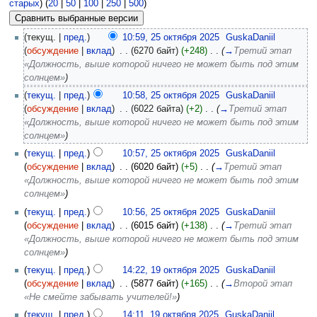
старых
) (
20
|
50
|
100
|
250
|
500
)
(текущ. |
пред.
)
10:59, 25 октября 2025
‎
GuskaDaniil
(
обсуждение
|
вклад
)
‎
. .
(6270 байт)
(+248)
‎
. .
(
→
Третий этап
«Должность, выше которой ничего не может быть под этим
солнцем»
)
(
текущ.
|
пред.
)
10:58, 25 октября 2025
‎
GuskaDaniil
(
обсуждение
|
вклад
)
‎
. .
(6022 байта)
(+2)
‎
. .
(
→
Третий этап
«Должность, выше которой ничего не может быть под этим
солнцем»
)
(
текущ.
|
пред.
)
10:57, 25 октября 2025
‎
GuskaDaniil
(
обсуждение
|
вклад
)
‎
. .
(6020 байт)
(+5)
‎
. .
(
→
Третий этап
«Должность, выше которой ничего не может быть под этим
солнцем»
)
(
текущ.
|
пред.
)
10:56, 25 октября 2025
‎
GuskaDaniil
(
обсуждение
|
вклад
)
‎
. .
(6015 байт)
(+138)
‎
. .
(
→
Третий этап
«Должность, выше которой ничего не может быть под этим
солнцем»
)
(
текущ.
|
пред.
)
14:22, 19 октября 2025
‎
GuskaDaniil
(
обсуждение
|
вклад
)
‎
. .
(5877 байт)
(+165)
‎
. .
(
→
Второй этап
«Не смейте забывать учителей!»
)
(
текущ.
|
пред.
)
14:11, 19 октября 2025
‎
GuskaDaniil