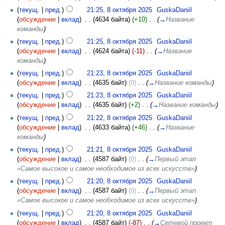
(
текущ.
|
пред.
)
21:25, 8 октября 2025
‎
GuskaDaniil
(
обсуждение
|
вклад
)
‎
. .
(4634 байта)
(+10)
‎
. .
(
→
Название
команды
)
(
текущ.
|
пред.
)
21:25, 8 октября 2025
‎
GuskaDaniil
(
обсуждение
|
вклад
)
‎
. .
(4624 байта)
(-11)
‎
. .
(
→
Название
команды
)
(
текущ.
|
пред.
)
21:23, 8 октября 2025
‎
GuskaDaniil
(
обсуждение
|
вклад
)
‎
. .
(4635 байт)
(0)
‎
. .
(
→
Название команды
)
(
текущ.
|
пред.
)
21:23, 8 октября 2025
‎
GuskaDaniil
(
обсуждение
|
вклад
)
‎
. .
(4635 байт)
(+2)
‎
. .
(
→
Название команды
)
(
текущ.
|
пред.
)
21:22, 8 октября 2025
‎
GuskaDaniil
(
обсуждение
|
вклад
)
‎
. .
(4633 байта)
(+46)
‎
. .
(
→
Название
команды
)
(
текущ.
|
пред.
)
21:21, 8 октября 2025
‎
GuskaDaniil
(
обсуждение
|
вклад
)
‎
. .
(4587 байт)
(0)
‎
. .
(
→
Первый этап
«Самое высокое и самое необходимое из всех искусств»
)
(
текущ.
|
пред.
)
21:20, 8 октября 2025
‎
GuskaDaniil
(
обсуждение
|
вклад
)
‎
. .
(4587 байт)
(0)
‎
. .
(
→
Первый этап
«Самое высокое и самое необходимое из всех искусств»
)
(
текущ.
|
пред.
)
21:20, 8 октября 2025
‎
GuskaDaniil
(
обсуждение
|
вклад
)
‎
. .
(4587 байт)
(-87)
‎
. .
(
→
Сетевой проект