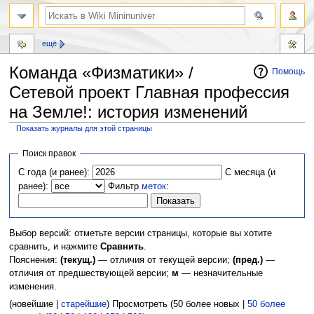
ещё
Команда «Физматики» /
Помощь
Сетевой проект Главная профессия
на Земле!: история изменений
Показать журналы для этой страницы
Перейти
Перейти
Поиск правок
к
к
С года (и ранее):
С месяца (и
навигации
поиску
ранее):
Фильтр
меток
:
Выбор версий: отметьте версии страницы, которые вы хотите
сравнить, и нажмите
Сравнить
.
Пояснения:
(текущ.)
— отличия от текущей версии;
(пред.)
—
отличия от предшествующей версии;
м
— незначительные
изменения.
(новейшие |
старейшие
) Просмотреть (50 более новых |
50 более