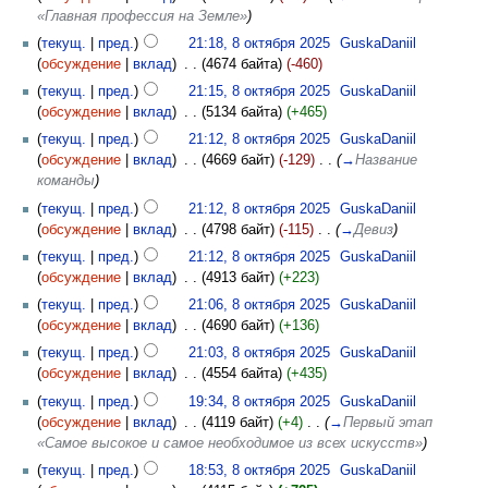
«Главная профессия на Земле»
)
(
текущ.
|
пред.
)
21:18, 8 октября 2025
‎
GuskaDaniil
(
обсуждение
|
вклад
)
‎
. .
(4674 байта)
(-460)
(
текущ.
|
пред.
)
21:15, 8 октября 2025
‎
GuskaDaniil
(
обсуждение
|
вклад
)
‎
. .
(5134 байта)
(+465)
(
текущ.
|
пред.
)
21:12, 8 октября 2025
‎
GuskaDaniil
(
обсуждение
|
вклад
)
‎
. .
(4669 байт)
(-129)
‎
. .
(
→
Название
команды
)
(
текущ.
|
пред.
)
21:12, 8 октября 2025
‎
GuskaDaniil
(
обсуждение
|
вклад
)
‎
. .
(4798 байт)
(-115)
‎
. .
(
→
Девиз
)
(
текущ.
|
пред.
)
21:12, 8 октября 2025
‎
GuskaDaniil
(
обсуждение
|
вклад
)
‎
. .
(4913 байт)
(+223)
(
текущ.
|
пред.
)
21:06, 8 октября 2025
‎
GuskaDaniil
(
обсуждение
|
вклад
)
‎
. .
(4690 байт)
(+136)
(
текущ.
|
пред.
)
21:03, 8 октября 2025
‎
GuskaDaniil
(
обсуждение
|
вклад
)
‎
. .
(4554 байта)
(+435)
(
текущ.
|
пред.
)
19:34, 8 октября 2025
‎
GuskaDaniil
(
обсуждение
|
вклад
)
‎
. .
(4119 байт)
(+4)
‎
. .
(
→
Первый этап
«Самое высокое и самое необходимое из всех искусств»
)
(
текущ.
|
пред.
)
18:53, 8 октября 2025
‎
GuskaDaniil