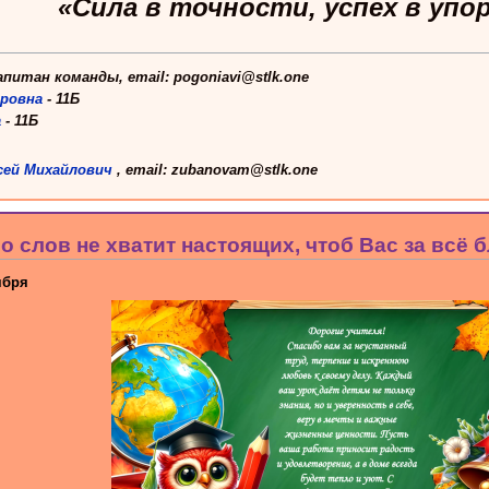
«Сила в точности, успех в упо
капитан команды, email: pogoniavi@stlk.one
дровна
- 11Б
а
- 11Б
сей Михайлович
, email: zubanovam@stlk.one
 слов не хватит настоящих, чтоб Вас за всё 
ября