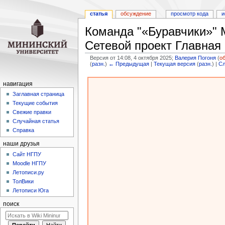
статья
обсуждение
просмотр кода
и
Команда "«Буравчики»" 
Сетевой проект Главная
Версия от 14:08, 4 октября 2025;
Валерия Погоня
(
о
(
разн.
)
← Предыдущая
|
Текущая версия
(
разн.
) |
С
Перейти
Перейти
навигация
к
к
Заглавная страница
навигации
поиску
Текущие события
Свежие правки
Случайная статья
Справка
наши друзья
Cайт НГПУ
Moodle НГПУ
Летописи.ру
ТолВики
Летописи Юга
поиск