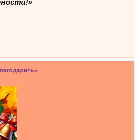
рности!»
благодарить»