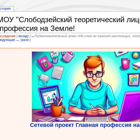
стория
МОУ "Слободзейский теоретический лице
 профессия на Земле!
бсуждение
|
вклад
)
(
→
Подготовительный этап «Но слов не хватит настоящих, чтоб
ледующая →
(
разн.
)
Сетевой проект Главная профессия на