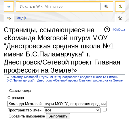
ещё
Страницы, ссылающиеся на
Помощь
«Команда Мозговой штурм МОУ
"Днестровская средняя школа №1
имени Б.С.Паламарчука" г.
Днестровск/Сетевой проект Главная
профессия на Земле!»
←
Команда Мозговой штурм МОУ "Днестровская средняя школа №1 имени
Б.С.Паламарчука" г. Днестровск/Сетевой проект Главная профессия на Земле!
Перейти
Перейти
Ссылки сюда
к
к
Страница:
навигации
поиску
Пространство имён:
Обратить выбранное